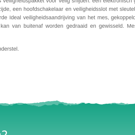
veiligheidspakket voor velig snijden: een elektronisc
de, een hoofdschakelaar en veiligheidsslot met sleutel
de Ideal veiligheidsaandrijving van het mes, gekoppel
kan van buitenaf worden gedraaid en gewisseld. Mesd
derstel.
g?