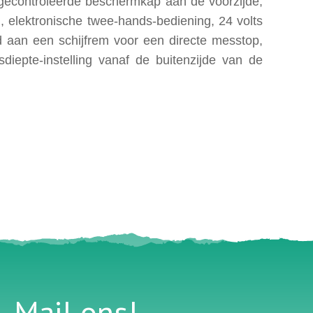
h gecontroleerde beschermkap aan de voorzijde,
, elektronische twee-hands-bediening, 24 volts
d aan een schijfrem voor een directe messtop,
iepte-instelling vanaf de buitenzijde van de
Mail ons!