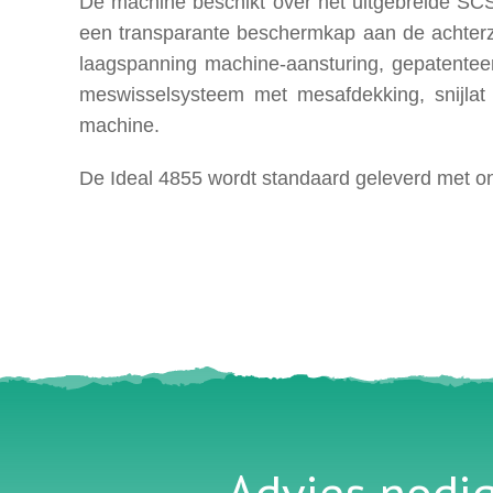
De machine beschikt over het uitgebreide SCS 
een transparante beschermkap aan de achterzij
laagspanning machine-aansturing, gepatenteer
meswisselsysteem met mesafdekking, snijlat 
machine.
De Ideal 4855 wordt standaard geleverd met on
Advies nodi