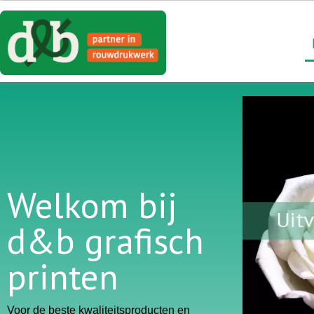
Welkom bij
d&b grafisch
printen
Voor de beste kwaliteitsproducten en