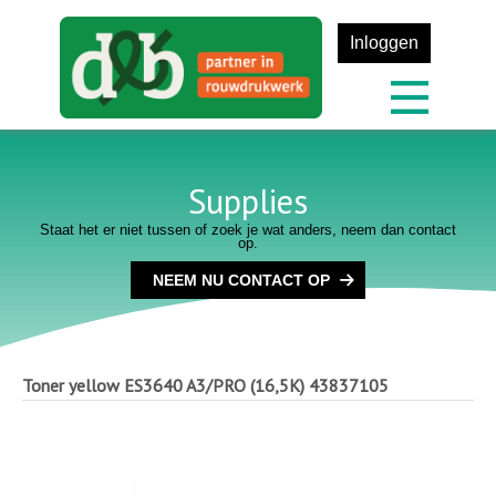
Inloggen
Supplies
Staat het er niet tussen of zoek je wat anders, neem dan contact
op.
NEEM NU CONTACT OP
Toner yellow ES3640 A3/PRO (16,5K)
43837105