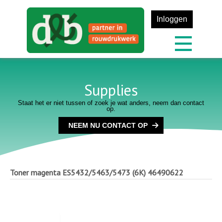
Inloggen
Supplies
Staat het er niet tussen of zoek je wat anders, neem dan contact
op.
NEEM NU CONTACT OP
Toner magenta ES5432/5463/5473 (6K)
46490622