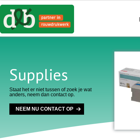
Supplies
Staat het er niet tussen of zoek je wat
anders, neem dan contact op.
NEEM NU CONTACT OP