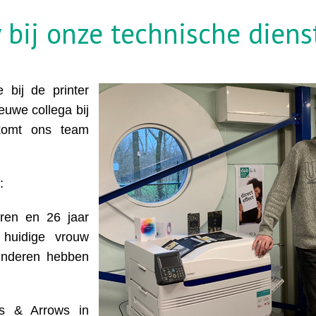
 bij onze technische diens
 bij de printer
euwe collega bij
 komt ons team
:
oren en 26 jaar
huidige vrouw
kinderen hebben
lls & Arrows in