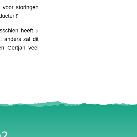
 voor storingen
ucten!'
sschien heeft u
 anders zal dit
n Gertjan veel
g?