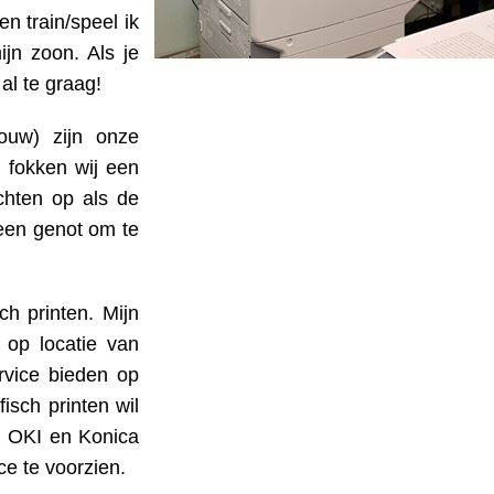
n train/speel ik
ijn zoon. Als je
 al te graag!
ouw) zijn onze
 fokken wij een
chten op als de
 een genot om te
ch printen. Mijn
 op locatie van
ervice bieden op
fisch printen wil
n OKI en Konica
ce te voorzien.