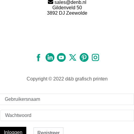
sales@denb.nl
Gildenveld 50
3892 DJ Zeewolde
Copyright © 2022 d&b grafisch printen
Gebruikersnaam
Inloggen
Registreer