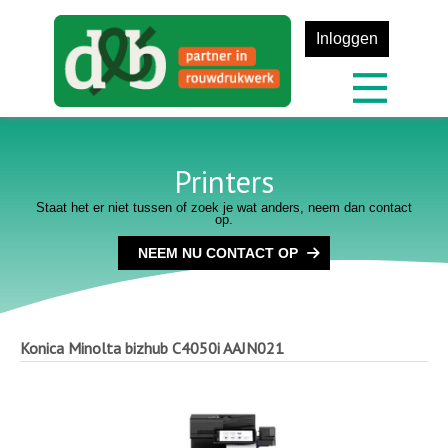
Inloggen
Printers
Staat het er niet tussen of zoek je wat anders, neem dan contact
op.
NEEM NU CONTACT OP
Konica Minolta bizhub C4050i
AAJN021