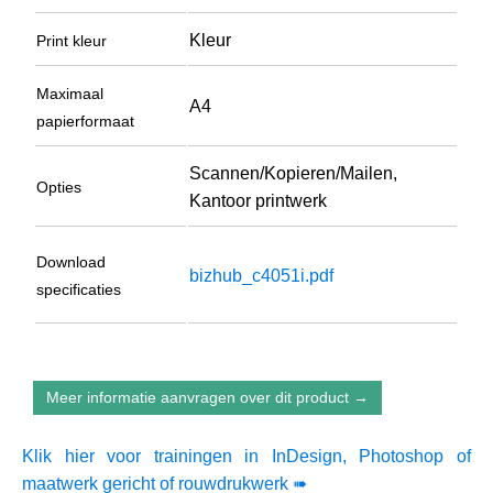
Kleur
Print kleur
Maximaal
A4
papierformaat
Scannen/Kopieren/Mailen,
Opties
Kantoor printwerk
Download
bizhub_c4051i.pdf
specificaties
Meer informatie aanvragen over dit product →
Klik hier voor trainingen in InDesign, Photoshop of
maatwerk gericht of rouwdrukwerk ➠