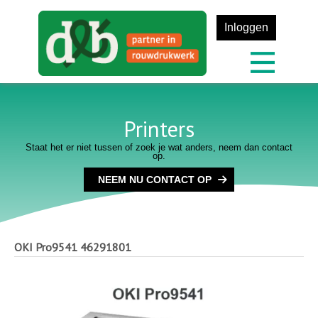
Inloggen
Printers
Staat het er niet tussen of zoek je wat anders, neem dan contact
op.
NEEM NU CONTACT OP
OKI Pro9541
46291801