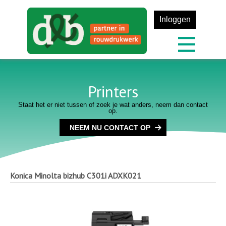
Inloggen
Printers
Staat het er niet tussen of zoek je wat anders, neem dan contact
op.
NEEM NU CONTACT OP
Konica Minolta bizhub C301i
ADXK021